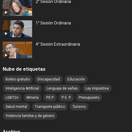
2° Sesión Ordinaria
1° Sesión Ordinaria
4° Sesión Extraordinaria
Nube de etiquetas
Boleto gratuito
Discapacidad
Educación
Inteligencia Artificial
Lenguaje de señas
Ley impositiva
LGBTQ+
Minería
P.E.P.
P. E. P.
Presupuesto
Salud mental
Transporte público
Turismo
Violencia familiar y de género
Archivo