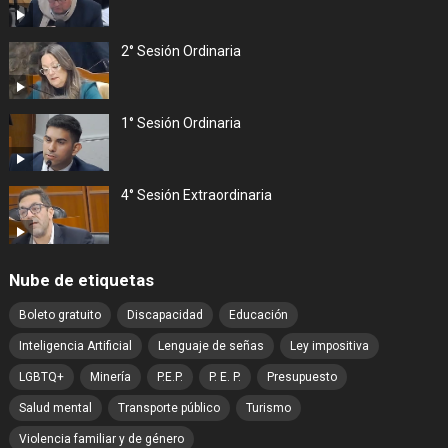
2° Sesión Ordinaria
1° Sesión Ordinaria
4° Sesión Extraordinaria
Nube de etiquetas
Boleto gratuito
Discapacidad
Educación
Inteligencia Artificial
Lenguaje de señas
Ley impositiva
LGBTQ+
Minería
P.E.P.
P. E. P.
Presupuesto
Salud mental
Transporte público
Turismo
Violencia familiar y de género