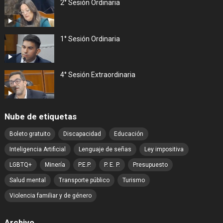
2° Sesión Ordinaria
1° Sesión Ordinaria
4° Sesión Extraordinaria
Nube de etiquetas
Boleto gratuito
Discapacidad
Educación
Inteligencia Artificial
Lenguaje de señas
Ley impositiva
LGBTQ+
Minería
P.E.P.
P. E. P.
Presupuesto
Salud mental
Transporte público
Turismo
Violencia familiar y de género
Archivo