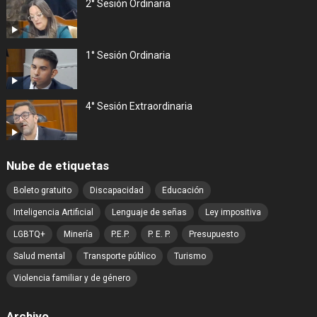
2° Sesión Ordinaria
1° Sesión Ordinaria
4° Sesión Extraordinaria
Nube de etiquetas
Boleto gratuito
Discapacidad
Educación
Inteligencia Artificial
Lenguaje de señas
Ley impositiva
LGBTQ+
Minería
P.E.P.
P. E. P.
Presupuesto
Salud mental
Transporte público
Turismo
Violencia familiar y de género
Archivo