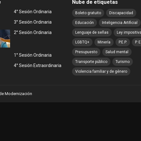
e
Nube de etiquetas
4° Sesión Ordinaria
Boleto gratuito
Discapacidad
3° Sesión Ordinaria
Educación
Inteligencia Artificial
2° Sesión Ordinaria
Lenguaje de señas
Ley impositiv
LGBTQ+
Minería
P.E.P.
P. E
Presupuesto
Salud mental
1° Sesión Ordinaria
Transporte público
Turismo
4° Sesión Extraordinaria
Violencia familiar y de género
 de Modernización