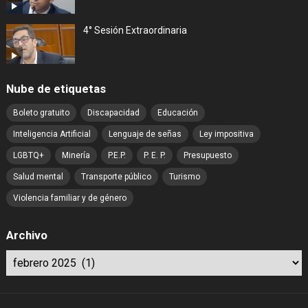
4° Sesión Extraordinaria
Nube de etiquetas
Boleto gratuito
Discapacidad
Educación
Inteligencia Artificial
Lenguaje de señas
Ley impositiva
LGBTQ+
Minería
P.E.P.
P. E. P.
Presupuesto
Salud mental
Transporte público
Turismo
Violencia familiar y de género
Archivo
Archivo