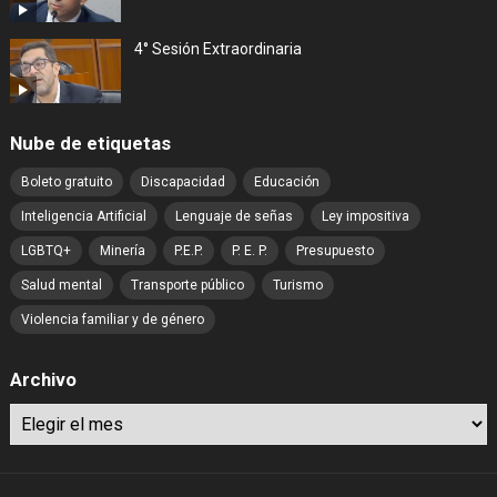
4° Sesión Extraordinaria
Nube de etiquetas
Boleto gratuito
Discapacidad
Educación
Inteligencia Artificial
Lenguaje de señas
Ley impositiva
LGBTQ+
Minería
P.E.P.
P. E. P.
Presupuesto
Salud mental
Transporte público
Turismo
Violencia familiar y de género
Archivo
Archivo