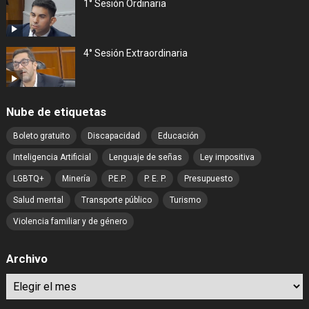
1° Sesión Ordinaria
4° Sesión Extraordinaria
Nube de etiquetas
Boleto gratuito
Discapacidad
Educación
Inteligencia Artificial
Lenguaje de señas
Ley impositiva
LGBTQ+
Minería
P.E.P.
P. E. P.
Presupuesto
Salud mental
Transporte público
Turismo
Violencia familiar y de género
Archivo
Archivo