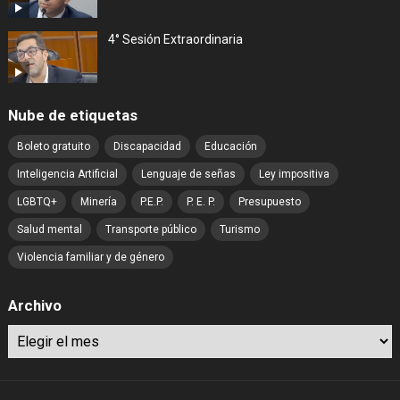
4° Sesión Extraordinaria
Nube de etiquetas
Boleto gratuito
Discapacidad
Educación
Inteligencia Artificial
Lenguaje de señas
Ley impositiva
LGBTQ+
Minería
P.E.P.
P. E. P.
Presupuesto
Salud mental
Transporte público
Turismo
Violencia familiar y de género
Archivo
Archivo