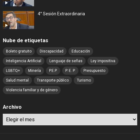
4° Sesión Extraordinaria
Nube de etiquetas
Boleto gratuito
Discapacidad
Educación
Inteligencia Artificial
Lenguaje de señas
Ley impositiva
LGBTQ+
Minería
P.E.P.
P. E. P.
Presupuesto
Salud mental
Transporte público
Turismo
Violencia familiar y de género
Archivo
Archivo