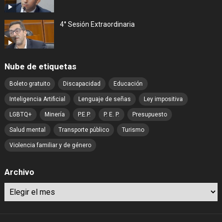
4° Sesión Extraordinaria
Nube de etiquetas
Boleto gratuito
Discapacidad
Educación
Inteligencia Artificial
Lenguaje de señas
Ley impositiva
LGBTQ+
Minería
P.E.P.
P. E. P.
Presupuesto
Salud mental
Transporte público
Turismo
Violencia familiar y de género
Archivo
Archivo