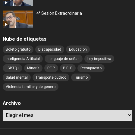
4° Sesión Extraordinaria
Nube de etiquetas
Boleto gratuito
Discapacidad
Educación
Inteligencia Artificial
Lenguaje de señas
Ley impositiva
LGBTQ+
Minería
P.E.P.
P. E. P.
Presupuesto
Salud mental
Transporte público
Turismo
Violencia familiar y de género
Archivo
Archivo