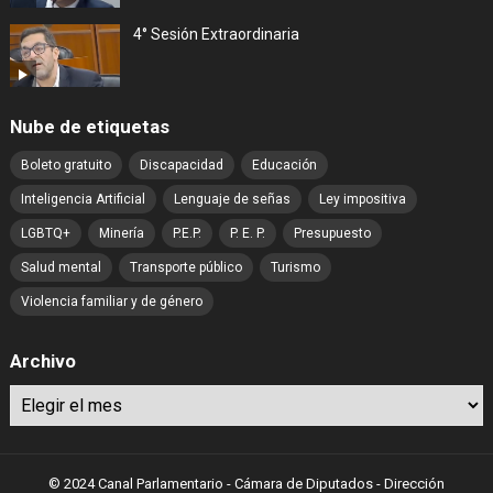
4° Sesión Extraordinaria
Nube de etiquetas
Boleto gratuito
Discapacidad
Educación
Inteligencia Artificial
Lenguaje de señas
Ley impositiva
LGBTQ+
Minería
P.E.P.
P. E. P.
Presupuesto
Salud mental
Transporte público
Turismo
Violencia familiar y de género
Archivo
Archivo
© 2024 Canal Parlamentario - Cámara de Diputados - Dirección