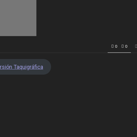
0
0
rsión Taquigráfica