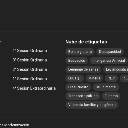
e
Nube de etiquetas
4° Sesión Ordinaria
Boleto gratuito
Discapacidad
3° Sesión Ordinaria
Educación
Inteligencia Artificial
2° Sesión Ordinaria
Lenguaje de señas
Ley impositiv
LGBTQ+
Minería
P.E.P.
P. E
1° Sesión Ordinaria
Presupuesto
Salud mental
4° Sesión Extraordinaria
Transporte público
Turismo
Violencia familiar y de género
 de Modernización