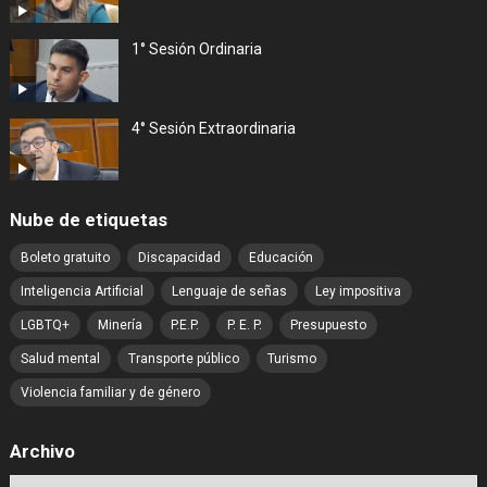
1° Sesión Ordinaria
4° Sesión Extraordinaria
Nube de etiquetas
Boleto gratuito
Discapacidad
Educación
Inteligencia Artificial
Lenguaje de señas
Ley impositiva
LGBTQ+
Minería
P.E.P.
P. E. P.
Presupuesto
Salud mental
Transporte público
Turismo
Violencia familiar y de género
Archivo
Archivo