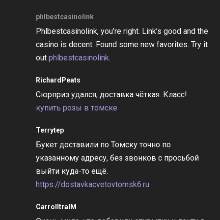
phlbestcasinolink
Phlbestcasinolink, you’re right. Link’s good and the
casino is decent. Found some new favorites. Try it
out
phlbestcasinolink
.
RichardPeats
Сюрприз удался, доставка чёткая. Класс!
купить розы в томске
Terrytep
Букет доставили по Томску точно по
указанному адресу, без звонков с просьбой
выйти куда-то ещё.
https://dostavkacvetovtomsk6.ru
CarrolltralM